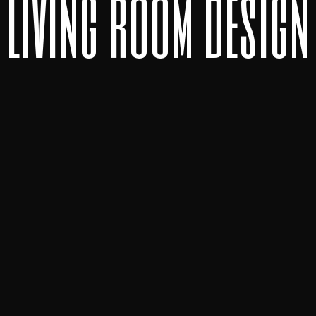
l
i
v
i
n
g
r
o
o
m
d
e
s
i
g
n